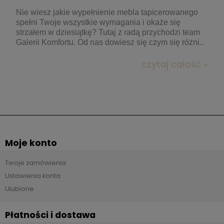
Nie wiesz jakie wypełnienie mebla tapicerowanego
spełni Twoje wszystkie wymagania i okaże się
strzałem w dziesiątkę? Tutaj z radą przychodzi team
Galerii Komfortu. Od nas dowiesz się czym się różnią
poszczególne rodzaje komfortu, byś z łatwością mógł
wybrać ten, którego potrzebujesz!
czytaj całość »
Moje konto
Twoje zamówienia
Ustawienia konta
Ulubione
Płatności i dostawa