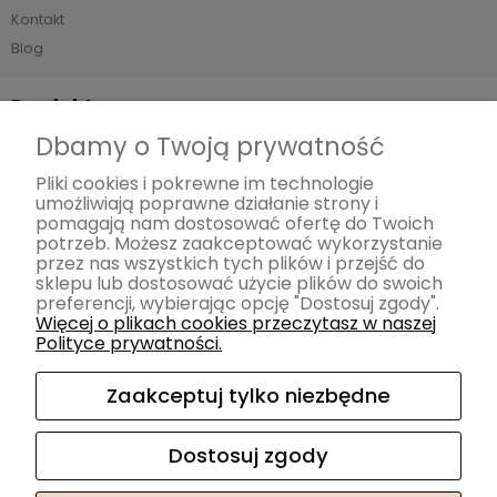
Kontakt
Blog
Produkty
Dbamy o Twoją prywatność
Sofy
Narożniki
Pliki cookies i pokrewne im technologie
umożliwiają poprawne działanie strony i
Meble z funkcją spania Smart
pomagają nam dostosować ofertę do Twoich
Meble modułowe
potrzeb. Możesz zaakceptować wykorzystanie
przez nas wszystkich tych plików i przejść do
Fotele
sklepu lub dostosować użycie plików do swoich
Pufy
preferencji, wybierając opcję "Dostosuj zgody".
Więcej o plikach cookies przeczytasz w naszej
Łóżka
Polityce prywatności.
Krzesła
Akcesoria
Zaakceptuj tylko niezbędne
Materace
Dostosuj zgody