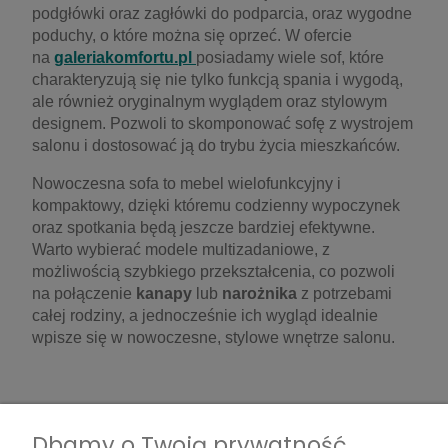
podgłówki oraz zagłówki do podparcia, oraz wygodne
poduchy, o które można się oprzeć. W ofercie
na
galeriakomfortu.pl
posiadamy wiele sof, które
charakteryzują się nie tylko funkcją spania i wygodą,
ale również oryginalnym wyglądem oraz stylowym
designem. Pozwoli to skomponować sofę z wystrojem
salonu i dostosować ją do trybu życia mieszkańców.
Nowoczesna sofa to mebel wielofunkcyjny i
kompaktowy, dzięki któremu codzienny wypoczynek
oraz spotkania będą jeszcze bardziej efektywne.
Warto wybierać modele multizadaniowe, z
możliwością szybkiego przekształcenia, co pozwoli
na połączenie
kanapy
lub
narożnika
z potrzebami
całej rodziny, a jednocześnie ich wygląd idealnie
wpisze się w nowoczesne, stylowe wnętrze salonu.
Próbki tkanin - sofa modułowa z aksamitu i nie
Dbamy o Twoją prywatność