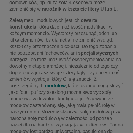
domowników, np. duża sofa 4-osobowa może
zamienić się w
narożnik w kształcie litery U lub L.
Zaletą mebli modułowych jest ich
otwarta
konstrukcja
, która daje możliwość modyfikacji w
każdym momencie. Wystarczy przesunąć jeden lub
kilka elementów, by diametralnie zmienić wygląd,
kształt czy przeznaczenie całości. Do tego zadania
nie potrzeba ani fachowców, ani
specjalistycznych
narzędzi
, co rodzi możliwość eksperymentowania na
dowolnym etapie aranżacji, niezależnie od tego czy
dopiero urządzasz swoje cztery kąty, czy chcesz coś
zmienić w wystroju, który Ci się znudził. Z
poszczególnych
modułów
, które osobno mogą służyć
jako fotel, puf czy szezlong można stworzyć sofę
modułową w dowolnej konfiguracji. Przy wyborze
modułów zastanówmy się, jaką mają pełnić rolę w
naszym domu. Możemy stworzyć sofę modułową czy
narożną sofę modułową w zależności od potrzeb
nawet dla najbardziej wymagających klientów. Forma
modułów jest bardzo uniwersalna, pasuje ona do