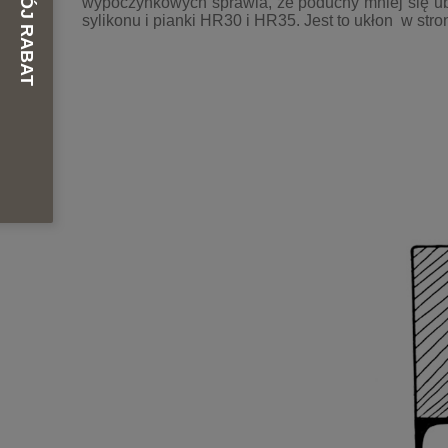
wypoczynkowych sprawia, że poduchy mniej się ubi
sylikonu i pianki HR30 i HR35. Jest to ukłon w stro