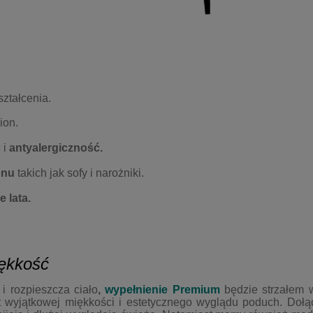
ztałcenia.
ion.
ć
i
antyalergiczność.
onu
takich jak sofy i narożniki.
e lata.
iękkość
 i rozpieszcza ciało
,
wypełnienie
Premium
będzie strzałem w
kt wyjątkowej miękkości i estetycznego wyglądu poduch. Doł