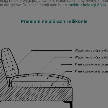
jają i dłużej wyglądają świeżo. Natomiast mamy również mod
nę alergików. Do takich mebli należą np.
meble z kolekcji Anita
.
Premium na piórach i silikonie