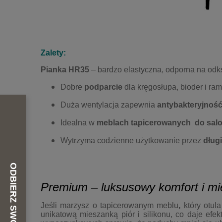
Zalety:
Pianka HR35
– bardzo elastyczna, odporna na odks
Dobre
podparcie
dla kręgosłupa, bioder i ram
Duża wentylacja zapewnia
antybakteryjnoś
Idealna w
meblach tapicerowanych do sal
Wytrzyma codzienne użytkowanie przez
długi
Premium – luksusowy komfort i m
Jeśli marzysz o tapicerowanym meblu
,
który otula
unikatową mieszanką piór i silikonu, co daje efe