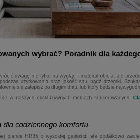
rowanych wybrać? Poradnik dla każdeg
ócić uwagę nie tylko na wygląd i materiał obicia, ale przed
podczas użytkowania oraz jakość snu, bądź drzemki. Szukas
ownie się zatopisz po długim dniu, lub który będzie najwygod
wane w naszych ekskluzywnych meblach tapicerowanych:
Cl
a dla codziennego komfortu
ej piance HR35 o wysokiej gęstości, ale dodatkowo zawie