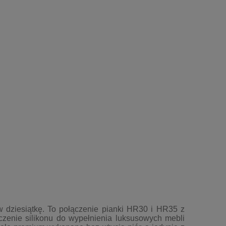
 dziesiątkę. To połączenie pianki HR30 i HR35 z
ączenie silikonu do wypełnienia luksusowych mebli