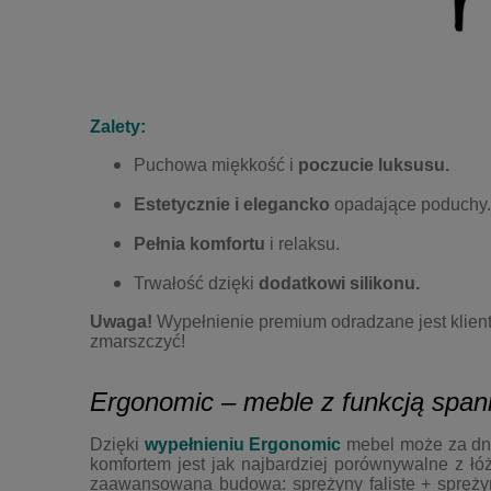
Zalety:
Puchowa miękkość i
poczucie luksusu.
Estetycznie i elegancko
opadające poduchy.
Pełnia komfortu
i relaksu.
Trwałość dzięki
dodatkowi silikonu.
Uwaga!
Wypełnienie premium odradzane jest klient
zmarszczyć!
Ergonomic – meble z funkcją span
Dzięki
wypełnieniu
Ergonomic
mebel może za dni
komfortem jest jak najbardziej porównywalne z łó
zaawansowana budowa: sprężyny faliste + spręży