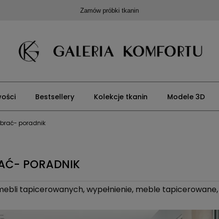
Zamów próbki tkanin
ości
Bestsellery
Kolekcje tkanin
Modele 3D
ybrać- poradnik
RAĆ- PORADNIK
mebli tapicerowanych
,
wypełnienie
,
meble tapicerowane