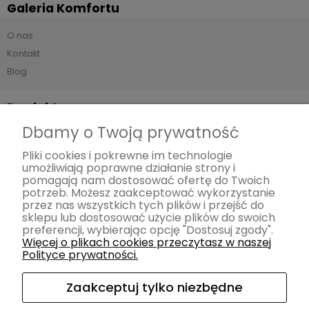
Galeria Komfortu
O nas
Kontakt
Blog
Produkty
Dbamy o Twoją prywatność
Sofy
Narożniki
Pliki cookies i pokrewne im technologie
umożliwiają poprawne działanie strony i
Meble z funkcją spania Smart
pomagają nam dostosować ofertę do Twoich
Meble modułowe
potrzeb. Możesz zaakceptować wykorzystanie
przez nas wszystkich tych plików i przejść do
Fotele
sklepu lub dostosować użycie plików do swoich
Pufy
preferencji, wybierając opcję "Dostosuj zgody".
Więcej o plikach cookies przeczytasz w naszej
Łóżka
Polityce prywatności.
Krzesła
Akcesoria
Zaakceptuj tylko niezbędne
Materace