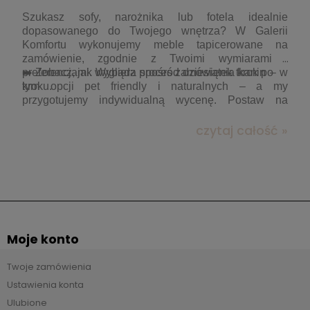
Szukasz sofy, narożnika lub fotela idealnie
dopasowanego do Twojego wnętrza? W Galerii
Komfortu wykonujemy meble tapicerowane na
zamówienie, zgodnie z Twoimi wymiarami i
preferencjami. Wybierz spośród dziesiątek tkanin – w
➡️ Zobacz, jak wygląda proces zamówienia krok po
tym opcji pet friendly i naturalnych – a my
kroku.
przygotujemy indywidualną wycenę. Postaw na
komfort, który naprawdę pasuje do Ciebie!
czytaj całość »
Moje konto
Twoje zamówienia
Ustawienia konta
Ulubione