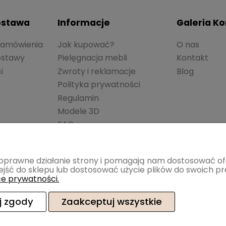
dostawa
Informacje
Galeria K
 zamówienia
Jak kupować?
O nas
dostawy
Pielęgnacja mebli
Kontakt
i
Zwroty i reklamacje
Blog
Polityka prywatności
Regulamin
Modele 3D
FAQ
ą poprawne działanie strony i pomagają nam dostosować 
ejść do sklepu lub dostosować użycie plików do swoich pre
ce prywatności.
j zgody
Zaakceptuj wszystkie