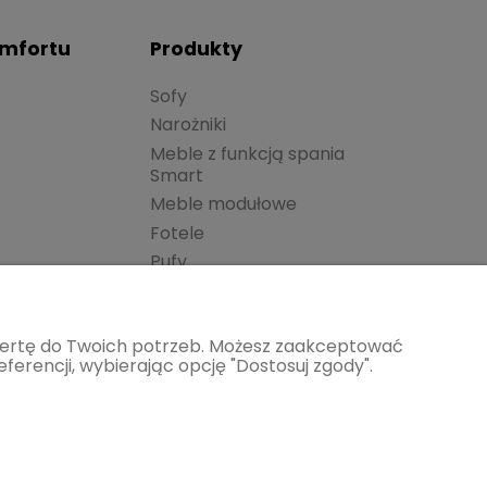
omfortu
Produkty
Sofy
Narożniki
Meble z funkcją spania
Smart
Meble modułowe
Fotele
Pufy
Łóżka
Krzesła
ofertę do Twoich potrzeb. Możesz zaakceptować
Akcesoria
ferencji, wybierając opcję "Dostosuj zgody".
Materace