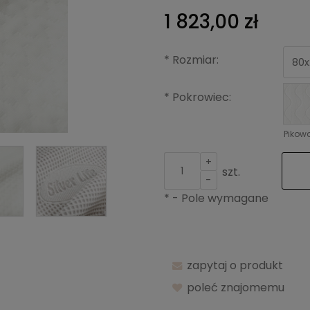
1 823,00 zł
*
Rozmiar:
*
Pokrowiec:
Pikow
+
szt.
-
*
- Pole wymagane
zapytaj o produkt
poleć znajomemu