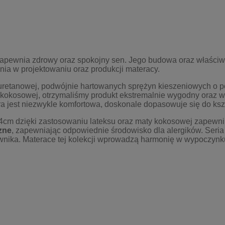
apewnia zdrowy oraz spokojny sen. Jego budowa oraz właściw
enia w projektowaniu oraz produkcji materacy.
iuretanowej, podwójnie hartowanych sprężyn kieszeniowych o p
 kokosowej, otrzymaliśmy produkt ekstremalnie wygodny oraz w
 jest niezwykle komfortowa, doskonale dopasowuje się do kszta
24cm
dzięki zastosowaniu lateksu oraz maty kokosowej zapewni
zne
, zapewniając odpowiednie środowisko dla alergików. Seri
ika. Materace tej kolekcji wprowadzą harmonię w wypoczynku