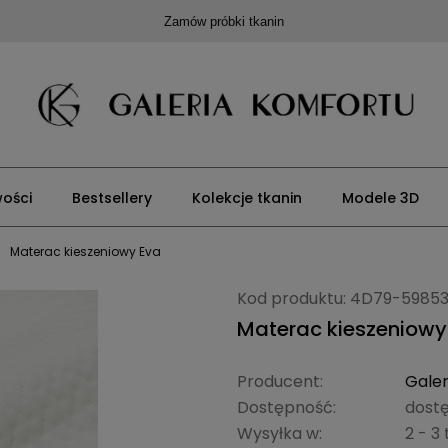
Zamów próbki tkanin
ości
Bestsellery
Kolekcje tkanin
Modele 3D
Materac kieszeniowy Eva
Kod produktu:
4D79-5985
Materac kieszeniowy
Producent:
Galer
Dostępność:
dost
Wysyłka w:
2 - 3