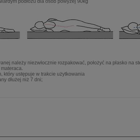
 twardym podłożu dla osób powyżej 90kg
anej należy niezwłocznie rozpakować, położyć na płasko na st
 materaca.
który ustępuje w trakcie użytkowania
y dłużej niż 7 dni;