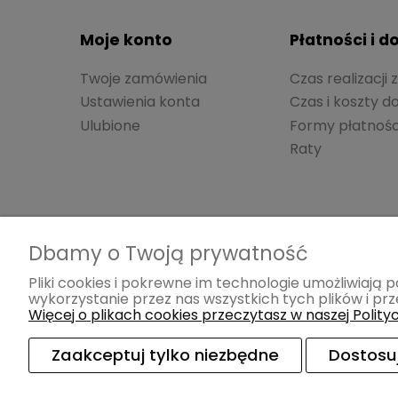
Moje konto
Płatności i 
Twoje zamówienia
Czas realizacji
Ustawienia konta
Czas i koszty 
Ulubione
Formy płatnośc
Raty
Dbamy o Twoją prywatność
Pliki cookies i pokrewne im technologie umożliwiaj
wykorzystanie przez nas wszystkich tych plików i prz
Więcej o plikach cookies przeczytasz w naszej Polity
Zaakceptuj tylko niezbędne
Dostosu