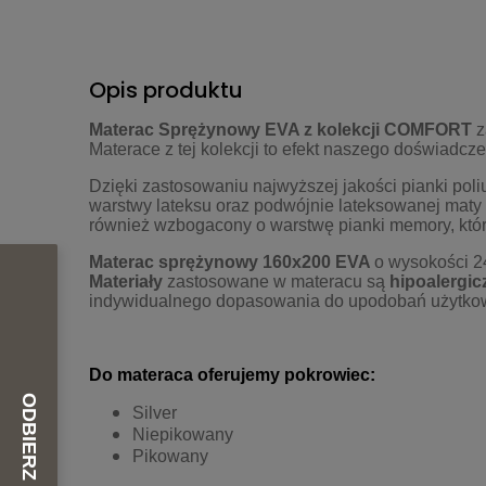
Opis produktu
Materac Sprężynowy EVA z
kolekcji
COMFORT
z
Materace z tej kolekcji to efekt naszego doświadcz
Dzięki zastosowaniu najwyższej jakości pianki pol
warstwy lateksu oraz podwójnie lateksowanej maty
również wzbogacony o warstwę pianki memory, która
Materac sprężynowy 160x200 EVA
o wysokości 
Materiały
zastosowane w materacu są
hipoalergic
indywidualnego dopasowania do upodobań użytkown
Do materaca oferujemy pokrowiec:
Silver
Niepikowany
Pikowany