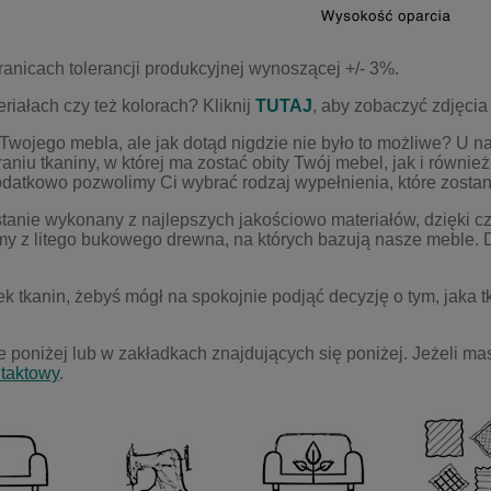
anicach tolerancji produkcyjnej wynoszącej +/- 3%.
iałach czy też kolorach? Kliknij
TUTAJ
, aby zobaczyć zdjęcia 
wojego mebla, ale jak dotąd nigdzie nie było to możliwe? U n
niu tkaniny, w kt
ó
rej ma zostać obity Tw
ó
j mebel, jak i r
ó
wnież
atkowo pozwolimy Ci wybrać rodzaj wypełnienia, kt
ó
re zosta
stanie wykonany z najlepszych jakościowo materiał
ó
w, dzięki 
my z litego bukowego drewna, na kt
ó
rych bazują nasze meble.
ek tkanin, żebyś m
ó
gł na spokojnie podjąć decyzję o tym, jaka
 poniżej lub w zakładkach znajdujących się poniżej. Jeżeli ma
ntaktowy
.