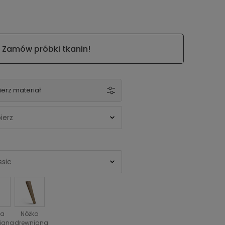
Zamów próbki tkanin!
erz materiał
ka
Nóżka
iana
drewniana