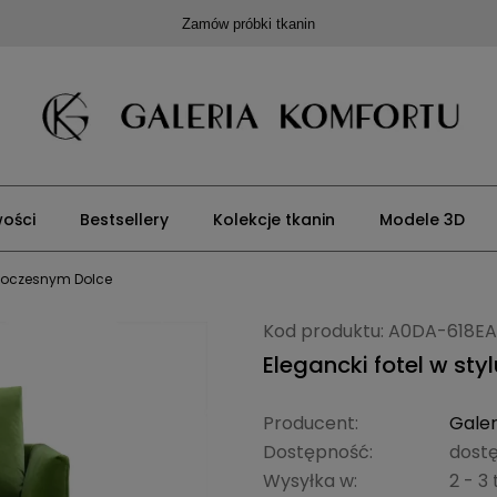
Zamów próbki tkanin
ości
Bestsellery
Kolekcje tkanin
Modele 3D
owoczesnym Dolce
Kod produktu:
A0DA-618EA
Elegancki fotel w st
Producent:
Galer
Dostępność:
dost
Wysyłka w:
2 - 3