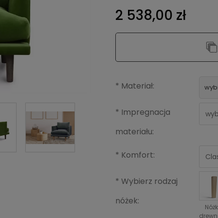
2 538,00 zł
*
Materiał:
wybi
*
Impregnacja
materiału:
*
*
Komfort:
Kolor:
*
Wybierz rodzaj
nóżek:
Nóż
drewn