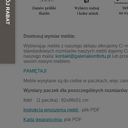
Dostosuj wymiar mebla:
Wybierając meble z naszego sklepu oferujemy Ci 
standardowych rozmiar
ó
w naszych mebli dajemy C
naszego maila:
kontakt@galeriakomfortu.pl
lub prz
swoim nowym meblem.
PAMIĘTAJ!
Meble wysyłane są do ciebie w paczkach, więc zan
Wymiary paczek dla poszczególnych rozmiarów
fotel (1 paczka) : 92x98x51 cm
Instrukcja wnoszenia mebli
- plik PDF
Karta gwarancyjna-
plik PDF