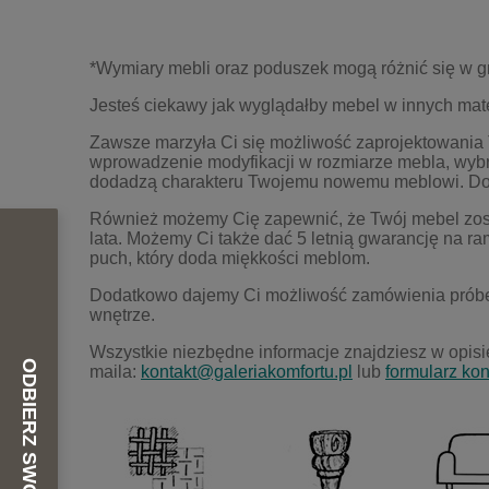
*Wymiary mebli oraz poduszek mogą różnić się w gr
Jesteś ciekawy jak wyglądałby mebel w innych mater
Zawsze marzyła Ci się możliwość zaprojektowania T
wprowadzenie modyfikacji w rozmiarze mebla, wybra
dodadzą charakteru Twojemu nowemu meblowi. Dod
R
ó
wnież możemy Cię zapewnić, że Tw
ó
j mebel zo
lata. Możemy Ci także dać 5 letnią gwarancję na ra
puch, kt
ó
ry doda miękkości meblom.
Dodatkowo dajemy Ci możliwość zam
ó
wienia pr
ó
b
wnętrze.
Wszystkie niezbędne informacje znajdziesz w opisie
maila:
kontakt@galeriakomfortu.pl
lub
formularz ko