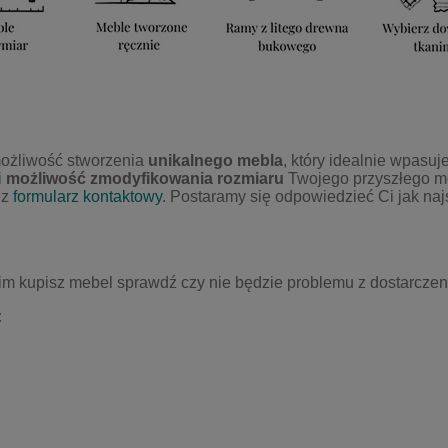
możliwość stworzenia
unikalnego mebla
, kt
ó
ry idealnie wpasuj
i
możliwość zmodyfikowania rozmiaru
Twojego przyszłego me
ez
formularz kontaktowy
. Postaramy się odpowiedzieć Ci jak naj
im kupisz mebel sprawdź czy nie będzie problemu z dostarczen
: