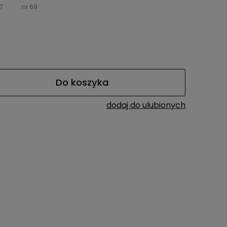
7
nr 69
Do koszyka
dodaj do ulubionych