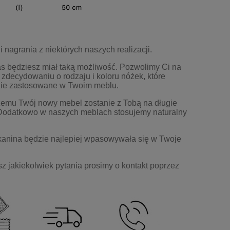
i nagrania z niektórych naszych realizacji.
as będziesz miał taką możliwość. Pozwolimy Ci na
 zdecydowaniu o rodzaju i koloru n
ó
żek, kt
ó
re
nie zastosowane w Twoim meblu.
czemu Tw
ó
j nowy mebel zostanie z Tobą na długie
 Dodatkowo w naszych meblach stosujemy naturalny
 tkanina będzie najlepiej wpasowywała się w Twoje
sz jakiekolwiek pytania prosimy o kontakt poprzez