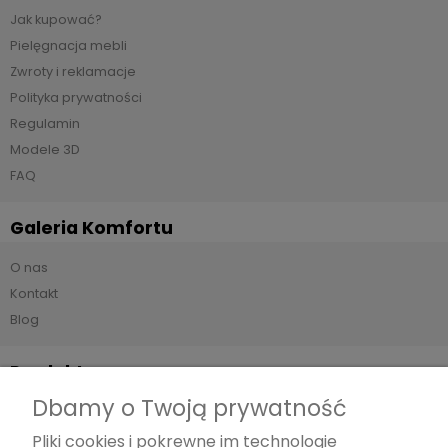
Jak kupować?
Pielęgnacja mebli
Zwroty i reklamacje
Polityka prywatności
Regulamin
Modele 3D
FAQ
Galeria Komfortu
O nas
Kontakt
Blog
Produkty
Dbamy o Twoją prywatność
Sofy
Narożniki
Pliki cookies i pokrewne im technologie