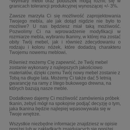
*Wymiary mebli oraz poduszek mogą różnić się w
granicach tolerancji produkcyjnej wynoszącej +/- 3%.
Zawsze marzyła Ci się możliwość zaprojektowania
Twojego mebla, ale jak dotąd nigdzie nie było to
możliwe? U nas będziesz miał taką możliwość.
Pozwolimy Ci na wprowadzenie modyfikacji w
rozmiarze mebla, wybraniu tkaniny, w kt
ó
rej ma zostać
obity Tw
ó
j mebel, jak i r
ó
wnież zdecydowaniu o
rodzaju i koloru n
ó
żek, kt
ó
re dodadzą charakteru
Twojemu nowemu meblowi.
R
ó
wnież możemy Cię zapewnić, że Tw
ó
j mebel
zostanie wykonany z najlepszych jakościowo
materiał
ó
w, dzięki czemu Tw
ó
j nowy mebel zostanie z
Tobą na długie lata. Możemy Ci także dać 5 letnią
gwarancję na ramy z litego bukowego drewna, na
kt
ó
rych bazują nasze meble.
Dodatkowo dajemy Ci możliwość zam
ó
wienia pr
ó
bek
tkanin, żebyś m
ó
gł na spokojnie podjąć decyzję o tym,
jaka tkanina będzie najlepiej wpasowywała się w
Twoje wnętrze.
Wszystkie niezbędne informacje znajdziesz w opisie
poniżej lub w zakładkach znajdujących się poniżej.