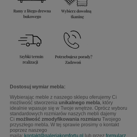
Dostosuj wymiar mebla:
Wybierając meble z naszego sklepu oferujemy Ci
możliwość stworzenia
unikalnego mebla
, kt
ó
ry
idealnie wpasuje się w Twoje wnętrze. Opr
ó
cz wyboru
standardowych rozmiar
ó
w naszych mebli dajemy
Ci
możliwość zmodyfikowania rozmiaru
Twojego
przyszłego mebla. W tej sprawie prosimy o kontakt
poprzez naszego
maila:
kontakt@galeriakomfortu.pl
lub przez
formularz