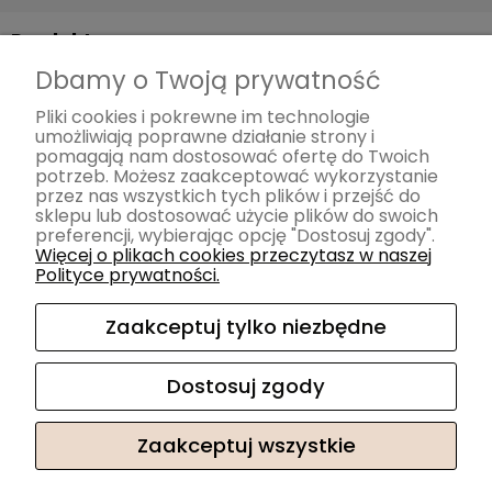
Produkty
Dbamy o Twoją prywatność
Sofy
Narożniki
Pliki cookies i pokrewne im technologie
umożliwiają poprawne działanie strony i
Meble z funkcją spania Smart
pomagają nam dostosować ofertę do Twoich
Meble modułowe
potrzeb. Możesz zaakceptować wykorzystanie
przez nas wszystkich tych plików i przejść do
Fotele
sklepu lub dostosować użycie plików do swoich
Pufy
preferencji, wybierając opcję "Dostosuj zgody".
Więcej o plikach cookies przeczytasz w naszej
Łóżka
Polityce prywatności.
Krzesła
Akcesoria
Zaakceptuj tylko niezbędne
Materace
Dostosuj zgody
Zaakceptuj wszystkie