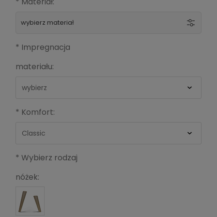
*
Materiał:
wybierz materiał
*
Impregnacja
materiału:
*
*
Komfort:
Kolor:
*
Wybierz rodzaj
nóżek: