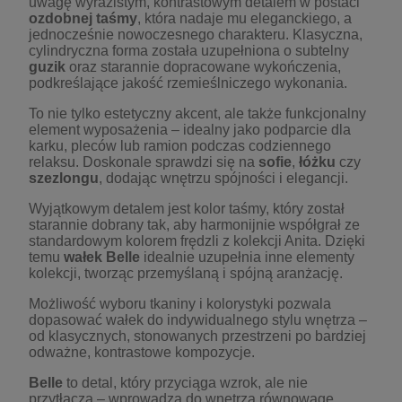
uwagę wyrazistym, kontrastowym detalem w postaci
ozdobnej taśmy
, która nadaje mu eleganckiego, a
jednocześnie nowoczesnego charakteru. Klasyczna,
cylindryczna forma została uzupełniona o subtelny
guzik
oraz starannie dopracowane wykończenia,
podkreślające jakość rzemieślniczego wykonania.
To nie tylko estetyczny akcent, ale także funkcjonalny
element wyposażenia – idealny jako podparcie dla
karku, pleców lub ramion podczas codziennego
relaksu. Doskonale sprawdzi się na
sofie
,
łóżku
czy
szezlongu
, dodając wnętrzu spójności i elegancji.
Wyjątkowym detalem jest kolor taśmy, który został
starannie dobrany tak, aby harmonijnie współgrał ze
standardowym kolorem frędzli z kolekcji Anita. Dzięki
temu
wałek Belle
idealnie uzupełnia inne elementy
kolekcji, tworząc przemyślaną i spójną aranżację.
Możliwość wyboru tkaniny i kolorystyki pozwala
dopasować wałek do indywidualnego stylu wnętrza –
od klasycznych, stonowanych przestrzeni po bardziej
odważne, kontrastowe kompozycje.
Belle
to detal, który przyciąga wzrok, ale nie
przytłacza – wprowadza do wnętrza równowagę