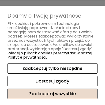
Produkty
Dbamy o Twoją prywatność
Sofy
Narożniki
Pliki cookies i pokrewne im technologie
umożliwiają poprawne działanie strony i
Meble z funkcją spania Smart
pomagają nam dostosować ofertę do Twoich
Meble modułowe
potrzeb. Możesz zaakceptować wykorzystanie
przez nas wszystkich tych plików i przejść do
Fotele
sklepu lub dostosować użycie plików do swoich
Pufy
preferencji, wybierając opcję "Dostosuj zgody".
Więcej o plikach cookies przeczytasz w naszej
Łóżka
Polityce prywatności.
Krzesła
Akcesoria
Zaakceptuj tylko niezbędne
Materace
Dostosuj zgody
Zaakceptuj wszystkie