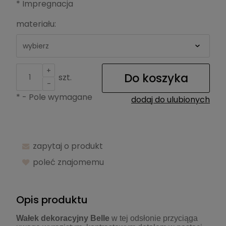
*
Impregnacja
materiału:
*
+
Do koszyka
szt.
-
Kolor:
*
- Pole wymagane
dodaj do ulubionych
zapytaj o produkt
poleć znajomemu
Opis produktu
Wałek dekoracyjny Belle
w tej odsłonie przyciąga