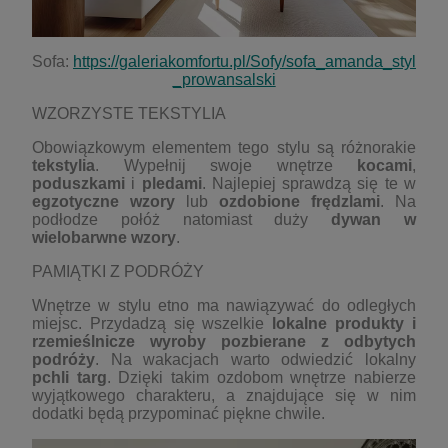
Sofa:
https://galeriakomfortu.pl/Sofy/sofa_amanda_styl
_prowansalski
WZORZYSTE TEKSTYLIA
Obowiązkowym elementem tego stylu są różnorakie
tekstylia
. Wypełnij swoje wnętrze
kocami
,
poduszkami
i
pledami
. Najlepiej sprawdzą się te w
egzotyczne wzory
lub
ozdobione frędzlami
. Na
podłodze połóż natomiast duży
dywan w
wielobarwne wzory
.
PAMIĄTKI Z PODRÓŻY
Wnętrze w stylu etno ma nawiązywać do odległych
miejsc. Przydadzą się wszelkie
lokalne produkty i
rzemieślnicze wyroby
pozbierane z odbytych
podróży
. Na wakacjach warto odwiedzić lokalny
pchli targ
. Dzięki takim ozdobom wnętrze nabierze
wyjątkowego charakteru, a znajdujące się w nim
dodatki będą przypominać piękne chwile.