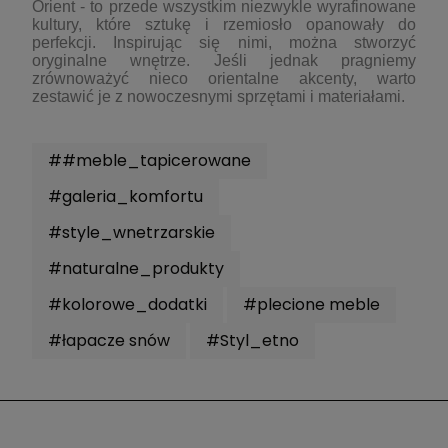
Orient - to przede wszystkim niezwykle wyrafinowane
kultury, które sztukę i rzemiosło opanowały do
perfekcji. Inspirując się nimi, można stworzyć
oryginalne wnętrze. Jeśli jednak pragniemy
zrównoważyć nieco orientalne akcenty, warto
zestawić je z nowoczesnymi sprzętami i materiałami.
##meble_tapicerowane
#galeria_komfortu
#style_wnetrzarskie
#naturalne_produkty
#kolorowe_dodatki
#plecione meble
#łapacze snów
#Styl_etno