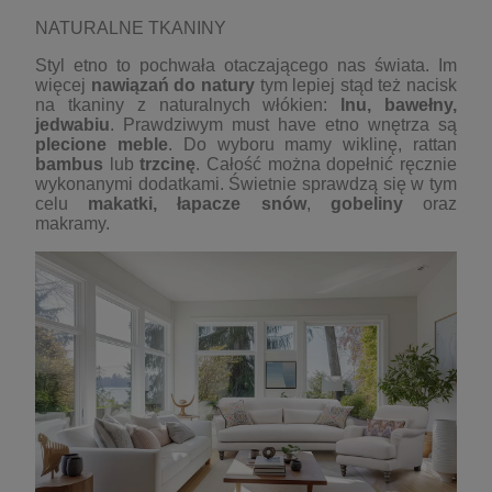
NATURALNE TKANINY
Styl etno to pochwała otaczającego nas świata. Im
więcej
nawiązań do natury
tym lepiej stąd też nacisk
na tkaniny z naturalnych włókien:
lnu,
bawełn
y,
jedwabiu
. Prawdziwym must have etno wnętrza są
plecione meble
. Do wyboru mamy wiklinę, rattan
bambus
lub
trzcin
ę
. Całość można dopełnić ręcznie
wykonanymi dodatkami. Świetnie sprawdzą się w tym
celu
makatki, łapacze snów
,
gobeliny
oraz
makramy.