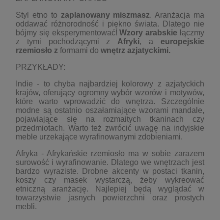
Styl etno to
zaplanowany miszmasz
. Aranżacja ma
oddawać różnorodność i piękno świata. Dlatego nie
bójmy się eksperymentować!
Wzory arabskie
łączmy
z tymi pochodzącymi z
Afryki
, a
europejskie
rzemiosło
z
formami do
wnętrz azjat
yckimi.
PRZYKŁADY:
Indie - to chyba najbardziej kolorowy z azjatyckich
krajów, oferujący ogromny wybór wzorów i motywów,
które warto wprowadzić do wnętrza. Szczególnie
modne są ostatnio oszałamiające wzorami mandale,
pojawiające się na rozmaitych tkaninach czy
przedmiotach. Warto też zwrócić uwagę na indyjskie
meble urzekające wyrafinowanymi zdobieniami.
Afryka - Afrykańskie rzemiosło ma w sobie zarazem
surowość i wyrafinowanie. Dlatego we wnętrzach jest
bardzo wyraziste. Drobne akcenty w postaci tkanin,
koszy czy masek wystarczą, żeby wykreować
etniczną aranżację. Najlepiej będą wyglądać w
towarzystwie jasnych powierzchni oraz prostych
mebli.