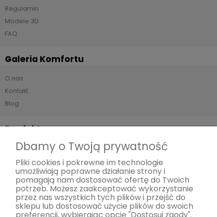
Regulamin
Modele 3D
FAQ
Galeria Komfortu
O nas
Kontakt
Blog
Produkty
Dbamy o Twoją prywatność
Sofy
Narożniki
Pliki cookies i pokrewne im technologie
umożliwiają poprawne działanie strony i
Meble z funkcją spania Smart
pomagają nam dostosować ofertę do Twoich
Meble modułowe
potrzeb. Możesz zaakceptować wykorzystanie
przez nas wszystkich tych plików i przejść do
Fotele
sklepu lub dostosować użycie plików do swoich
Pufy
preferencji, wybierając opcję "Dostosuj zgody".