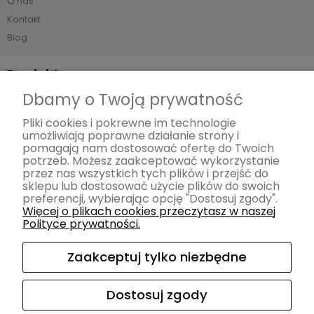
O nas
Kontakt
Blog
Produkty
Dbamy o Twoją prywatność
Sofy
Narożniki
Pliki cookies i pokrewne im technologie
umożliwiają poprawne działanie strony i
Meble z funkcją spania Smart
pomagają nam dostosować ofertę do Twoich
Meble modułowe
potrzeb. Możesz zaakceptować wykorzystanie
przez nas wszystkich tych plików i przejść do
Fotele
sklepu lub dostosować użycie plików do swoich
Pufy
preferencji, wybierając opcję "Dostosuj zgody".
Więcej o plikach cookies przeczytasz w naszej
Łóżka
Polityce prywatności.
Krzesła
Akcesoria
Zaakceptuj tylko niezbędne
Materace
Dostosuj zgody